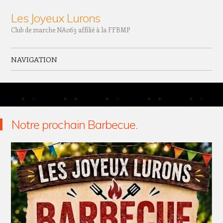
Les Joyeux Lurons
Club de marche NA063 affilié à la FFBMP
NAVIGATION
Aller au contenu principal
Notre prochain Barbecue.