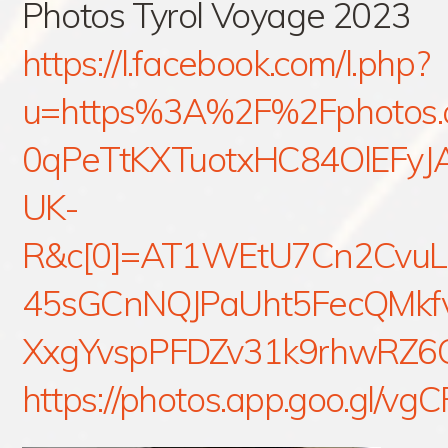
Photos Tyrol Voyage 2023
https://l.facebook.com/l.php?
u=https%3A%2F%2Fphotos.
0qPeTtKXTuotxHC84OlEFy
UK-
R&c[0]=AT1WEtU7Cn2Cvu
45sGCnNQJPaUht5FecQMk
XxgYvspPFDZv31k9rhwRZ
https://photos.app.goo.gl/vg