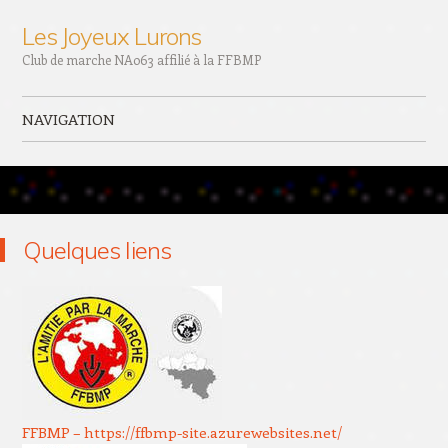
Les Joyeux Lurons
Club de marche NA063 affilié à la FFBMP
NAVIGATION
Aller au contenu principal
Quelques liens
FFBMP –
https://ffbmp-site.azurewebsites.net/