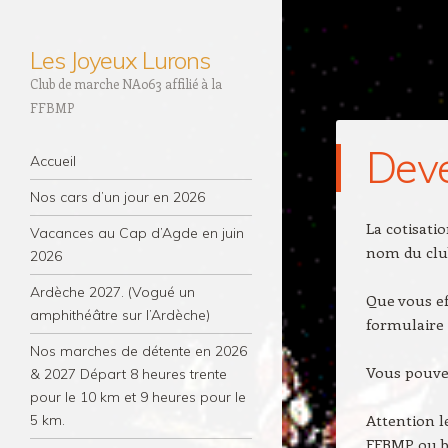
Les Joyeux Lurons
Club de marche NA063 affilié à la
FFBMP
Dev
Navigation
Aller au contenu principal
Accueil
Nos cars d’un jour en 2026
La cotisati
Vacances au Cap d’Agde en juin
nom du clu
2026
Ardèche 2027. (Vogué un
Que vous ef
amphithéâtre sur l’Ardèche)
formulaire 
Nos marches de détente en 2026
Vous pouve
& 2027 Départ 8 heures trente
pour le 10 km et 9 heures pour le
Attention l
5 km.
FFBMP ou b