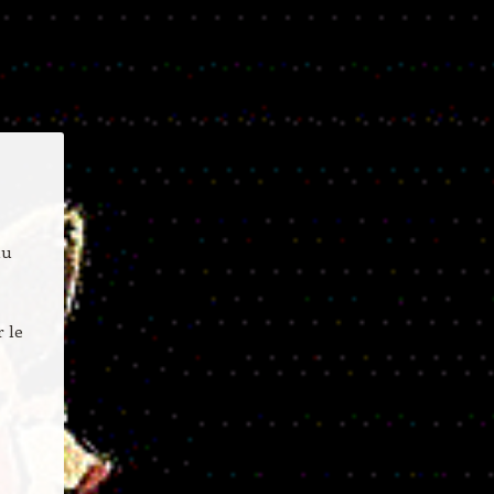
au
 le