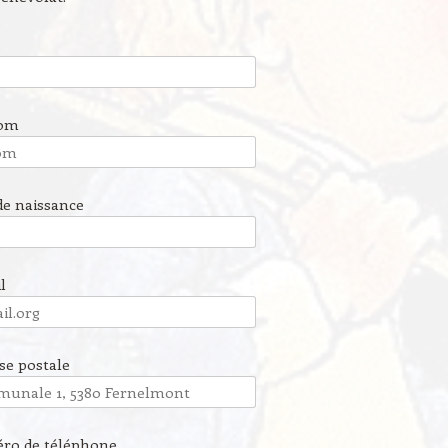
nom
de naissance
l
se postale
ro de téléphone